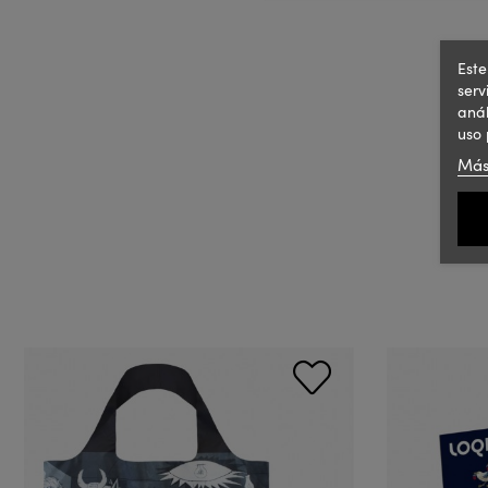
Este
serv
anál
uso 
Más