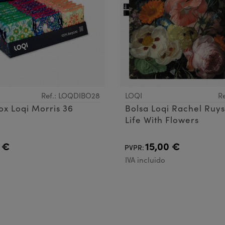
Ref.: LOQDIBO28
LOQI
R
ox Loqi Morris 36
Bolsa Loqi Rachel Ruysc
Life With Flowers
 €
15,00 €
PVPR:
IVA incluido