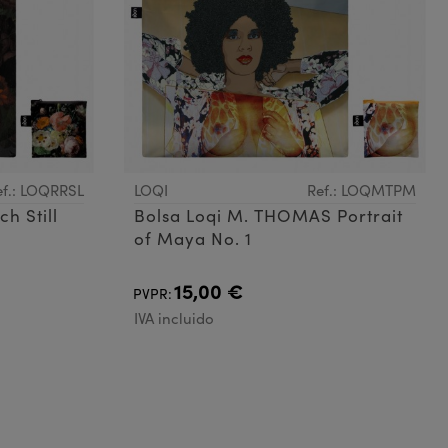
ef.: LOQRRSL
LOQI
Ref.: LOQMTPM
h Still
Bolsa Loqi M. THOMAS Portrait
of Maya No. 1
15,00 €
PVPR:
IVA incluido