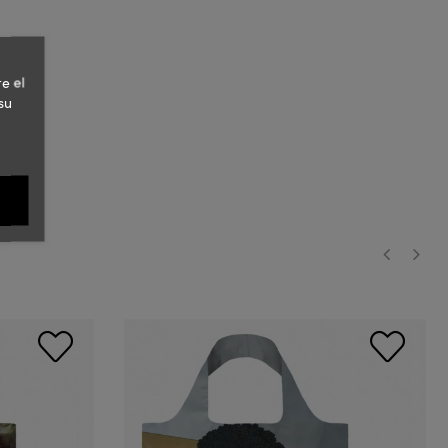
e el
su
‹
›