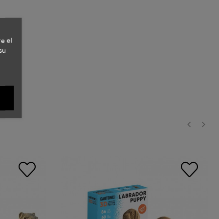
e el
su
‹
›