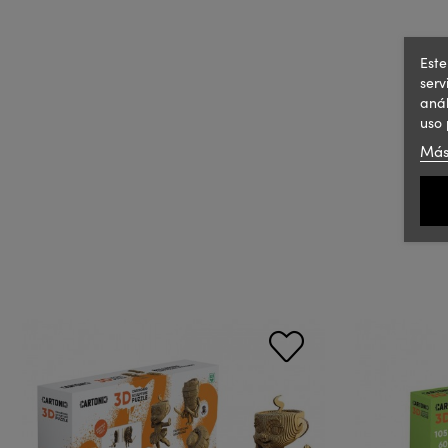
Este
serv
anál
uso 
Más