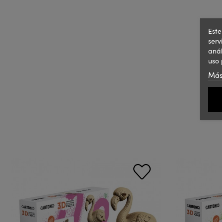
Este
serv
anál
uso 
Más