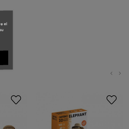
e el
su
‹
›