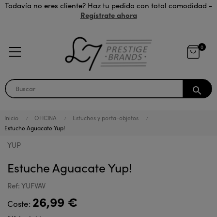
Todavía no eres cliente? Haz tu pedido con total comodidad -
Regístrate ahora
0
search
Inicio
OFICINA
Estuches y porta-objetos
Estuche Aguacate Yup!
YUP
Estuche Aguacate Yup!
Ref: YUFVAV
26,99 €
Coste: