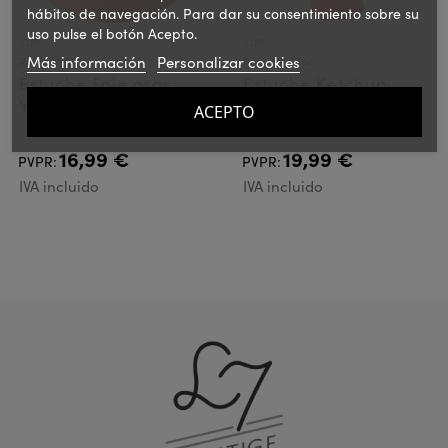
hábitos de navegación. Para dar su consentimiento sobre su
uso pulse el botón Acepto.
YUP
YUP
Más información
Personalizar cookies
Ref.: YUFOI52
Ref.: YUKET04
Estuche Foie gras
Estuche Ketchup
Yup!
Yup!
ACEPTO
16,99 €
19,99 €
PVPR:
PVPR:
IVA incluido
IVA incluido