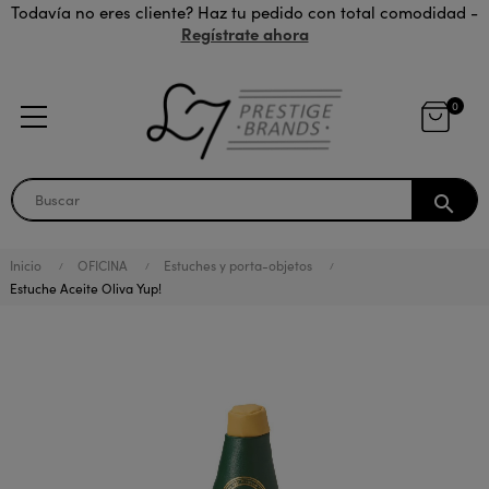
Todavía no eres cliente? Haz tu pedido con total comodidad -
Regístrate ahora
0
search
Inicio
OFICINA
Estuches y porta-objetos
Estuche Aceite Oliva Yup!