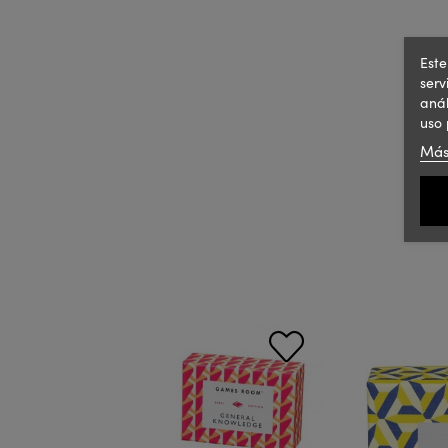
Este
serv
anál
uso 
Más