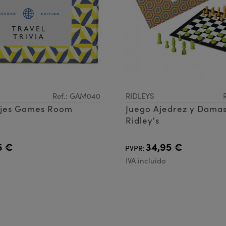
Ref.: GAM040
RIDLEYS
iajes Games Room
Juego Ajedrez y Dama
Ridley's
5 €
34,95 €
PVPR:
IVA incluido