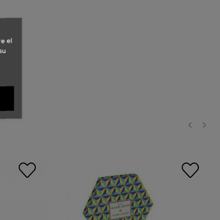
e el
su
‹
›