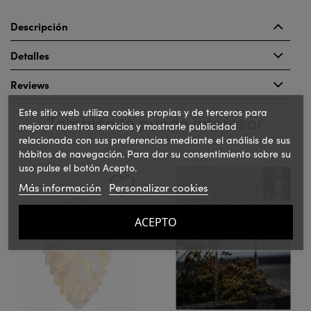
Descripción
Detalles
Reviews
Este sitio web utiliza cookies propias y de terceros para
También te puede interesar
mejorar nuestros servicios y mostrarle publicidad
relacionada con sus preferencias mediante el análisis de sus
hábitos de navegación. Para dar su consentimiento sobre su
‹
›
uso pulse el botón Acepto.
Más información
Personalizar cookies
ACEPTO