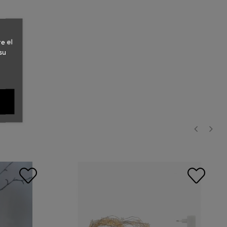
e el
su
‹
›