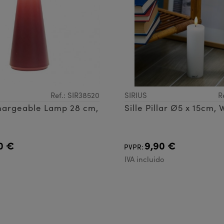
Ref.: SIR38520
SIRIUS
R
argeable Lamp 28 cm,
Sille Pillar Ø5 x 15cm, 
x
0 €
9,90 €
PVPR:
IVA incluido