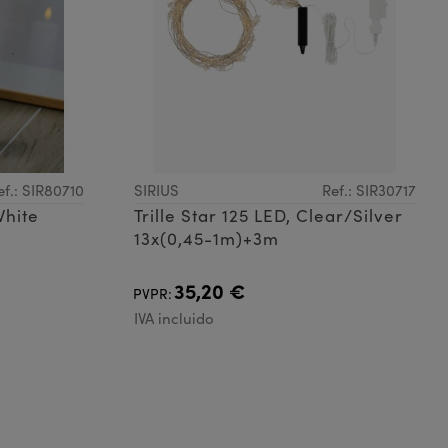
ef.: SIR80710
SIRIUS
Ref.: SIR30717
White
Trille Star 125 LED, Clear/Silver
13x(0,45-1m)+3m
35,20 €
PVPR:
IVA incluido