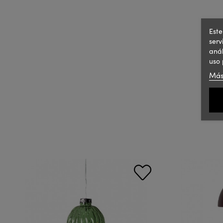
Este
serv
anál
uso 
Más