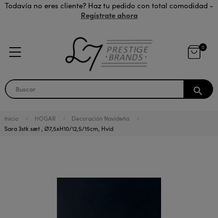
Todavía no eres cliente? Haz tu pedido con total comodidad -
Regístrate ahora
0
search
Inicio
HOGAR
Decoración Navideña
Sara 3stk sæt , Ø7,5xH10/12,5/15cm, Hvid