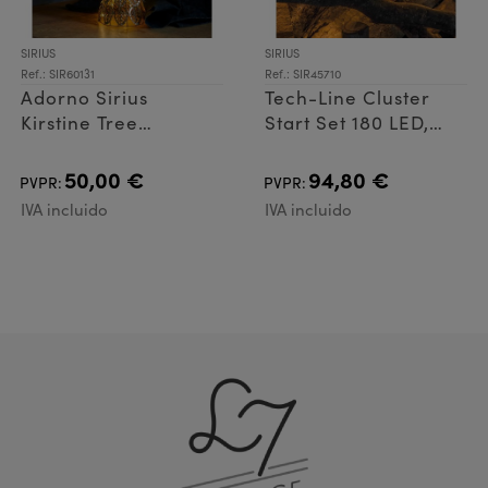
SIRIUS
SIRIUS
Ref.: SIR60131
Ref.: SIR45710
Adorno Sirius
Tech-Line Cluster
Kirstine Tree
Start Set 180 LED,
H53,5cm Dorado
Warm White 3m
50,00 €
94,80 €
PVPR:
PVPR:
IVA incluido
IVA incluido