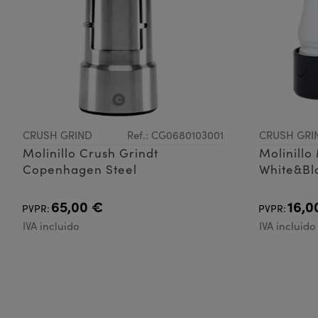
CRUSH GRIND
Ref.: CG0680103001
CRUSH GRI
Molinillo Crush Grindt
Molinillo
Copenhagen Steel
White&Bla
65,00 €
16,0
PVPR:
PVPR:
IVA incluido
IVA incluido