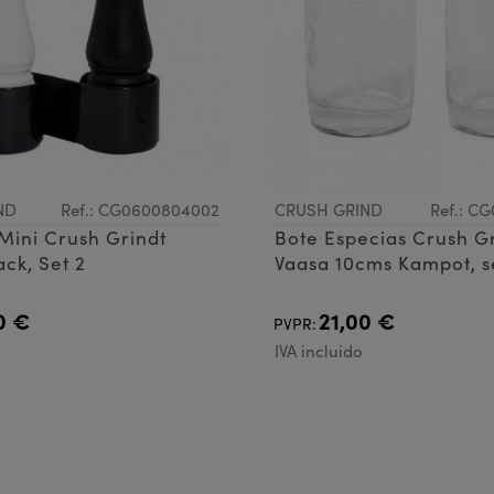
ND
Ref.: CG0600804002
CRUSH GRIND
Ref.: C
 Mini Crush Grindt
Bote Especias Crush G
ck, Set 2
Vaasa 10cms Kampot, s
0 €
21,00 €
PVPR:
IVA incluido