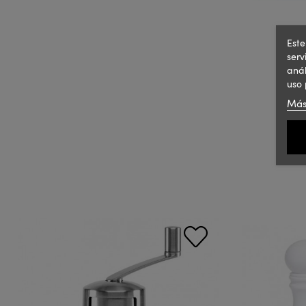
Este
serv
anál
uso 
Más