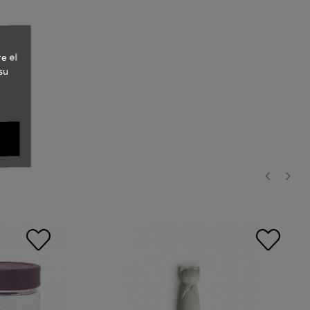
e el
su
‹
›