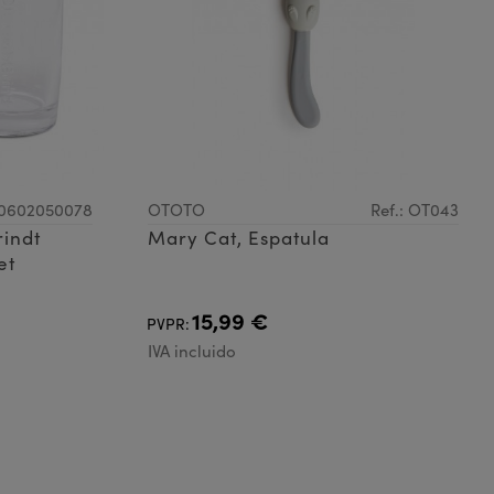
G0602050078
OTOTO
Ref.: OT043
rindt
Mary Cat, Espatula
et
15,99 €
PVPR:
IVA incluido