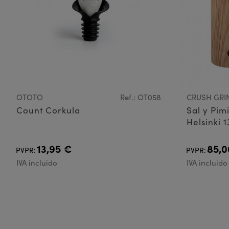
OTOTO
Ref.: OT058
CRUSH GRI
Count Corkula
Sal y Pim
Helsinki 
13,95 €
85,0
PVPR:
PVPR:
IVA incluido
IVA incluido