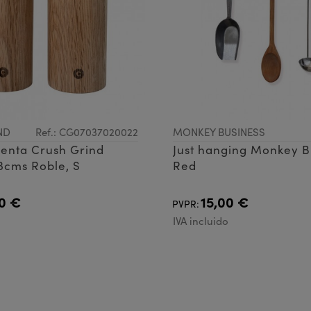
ND
Ref.: CG07037020022
MONKEY BUSINESS
ienta Crush Grind
Just hanging Monkey B
13cms Roble, S
Red
0 €
15,00 €
PVPR:
IVA incluido