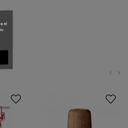
e el
su
‹
›