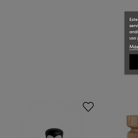
Este
serv
anál
uso 
Más