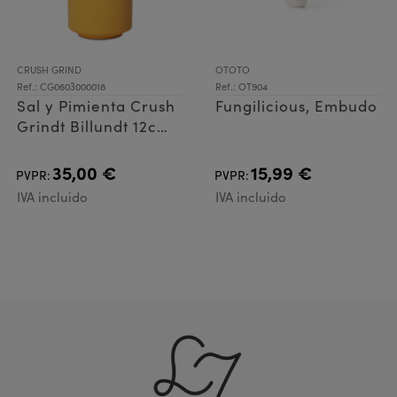
CRUSH GRIND
OTOTO
Ref.: CG0603000018
Ref.: OT904
Sal y Pimienta Crush
Fungilicious, Embudo
Grindt Billundt 12cms
Masala
35,00 €
15,99 €
PVPR:
PVPR:
IVA incluido
IVA incluido