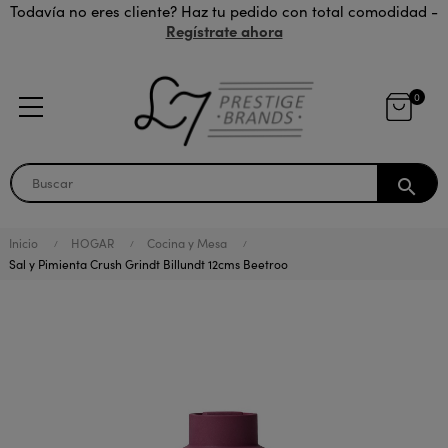
Todavía no eres cliente? Haz tu pedido con total comodidad -
Regístrate ahora
0
search
Inicio
HOGAR
Cocina y Mesa
Sal y Pimienta Crush Grindt Billundt 12cms Beetroo