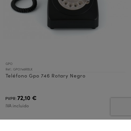
GPO
Ref.: GPO746RBLK
Teléfono Gpo 746 Rotary Negro
72,10 €
PVPR:
IVA incluido