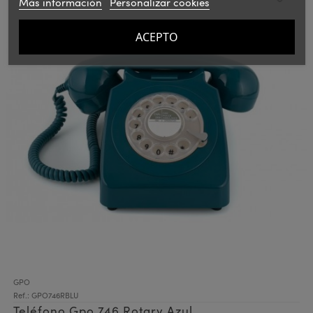
Más información
Personalizar cookies
ACEPTO
GPO
Ref.: GPO746RBLU
Teléfono Gpo 746 Rotary Azul