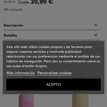
20,99 €
29,99 €
Coste:
IVA incluido
Descripción
Detalles
Reviews
Este sitio web utiliza cookies propias y de terceros para
mejorar nuestros servicios y mostrarle publicidad
relacionada con sus preferencias mediante el análisis de sus
También te puede interesar
hábitos de navegación. Para dar su consentimiento sobre su
uso pulse el botón Acepto.
Más información
Personalizar cookies
‹
›
ACEPTO