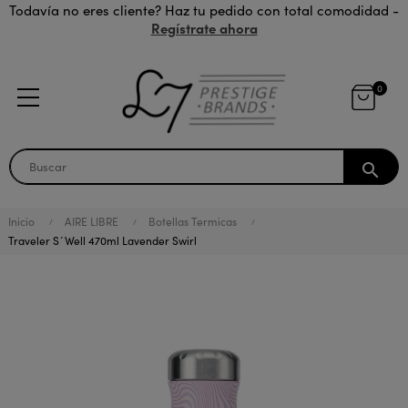
Todavía no eres cliente? Haz tu pedido con total comodidad -
Regístrate ahora
0
search
Inicio
AIRE LIBRE
Botellas Termicas
Traveler S´Well 470ml Lavender Swirl