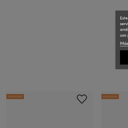
Este
serv
anál
uso 
Más
¡EN OFERTA!
¡EN OFERTA!