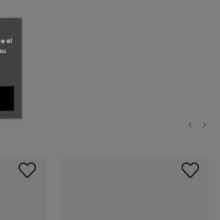
e el
su
‹
›