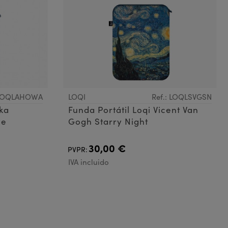
 LOQLAHOWA
LOQI
Ref.: LOQLSVGSN
ika
Funda Portátil Loqi Vicent Van
ve
Gogh Starry Night
30,00 €
PVPR:
IVA incluido