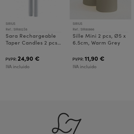
SIRIUS
SIRIUS
Ref.: SIR80238
Ref.: SIR80866
Sara Rechargeable
Sille Mini 2 pcs, Ø5 x
Taper Candles 2 pcs
6.5cm, Warm Grey
Ø2 x 25cm, W
24,90 €
11,90 €
PVPR:
PVPR:
IVA incluido
IVA incluido