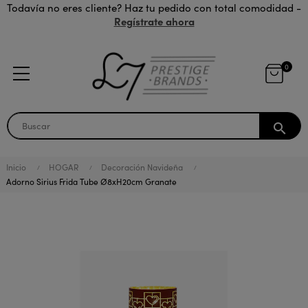
Todavía no eres cliente? Haz tu pedido con total comodidad -
Regístrate ahora
0
search
Inicio
HOGAR
Decoración Navideña
Adorno Sirius Frida Tube Ø8xH20cm Granate