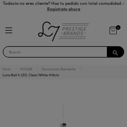
Todavía no eres cliente? Haz tu pedido con total comodidad -
Regístrate ahora
0
search
Inicio
HOGAR
Decoración Navideña
Luna Bell 5 LED, Clear/White H10cm