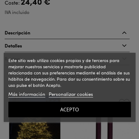
24,40 €
Coste:
IVA incluido
Descripción
Detalles
Reviews
Este sitio web utiliza cookies propias y de terceros para
mejorar nuestros servicios y mostrarle publicidad
relacionada con sus preferencias mediante el análisis de sus
También te puede interesar
hábitos de navegación. Para dar su consentimiento sobre su
uso pulse el botón Acepto.
Más información
Personalizar cookies
‹
›
ACEPTO