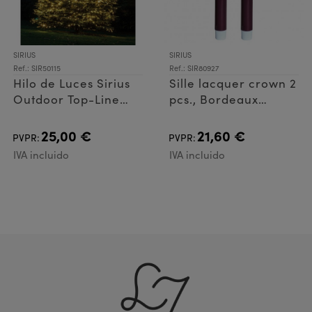
SIRIUS
SIRIUS
Ref.: SIR50115
Ref.: SIR80927
Hilo de Luces Sirius
Sille lacquer crown 2
Outdoor Top-Line
pcs., Bordeaux
Supl. 100L
Ø2xH22cm
25,00 €
21,60 €
PVPR:
PVPR:
IVA incluido
IVA incluido