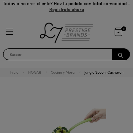
Todavía no eres cliente? Haz tu pedido con total comodidad -
Regístrate ahora
0
search
Inicio
HOGAR
Cocina y Mesa
Jungle Spoon, Cucharon