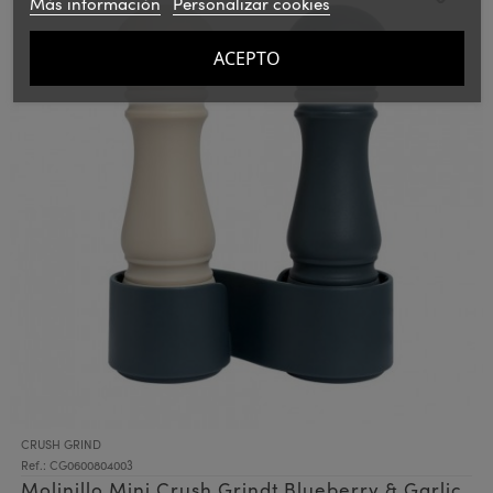
Más información
Personalizar cookies
ACEPTO
CRUSH GRIND
Ref.: CG0600804003
Molinillo Mini Crush Grindt Blueberry & Garlic,