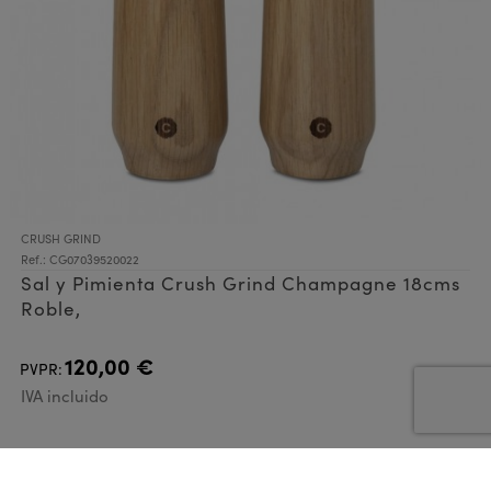
CRUSH GRIND
Ref.: CG07039520022
Sal y Pimienta Crush Grind Champagne 18cms
Roble,
120,00 €
PVPR:
IVA incluido