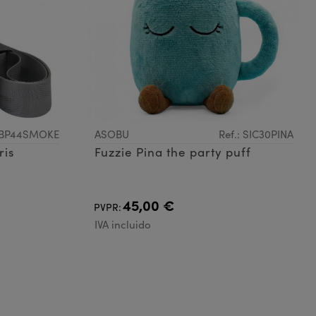
: BP44SMOKE
ASOBU
Ref.: SIC30PINA
ris
Fuzzie Pina the party puff
45,00 €
PVPR:
IVA incluido