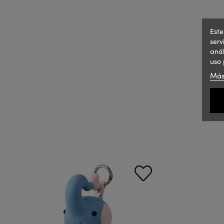
Este
serv
anál
uso 
Más