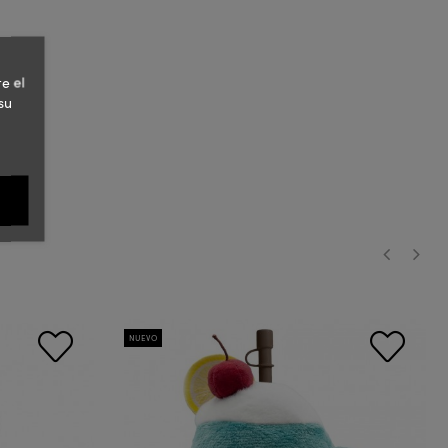
e el
su
‹
›
NUEVO