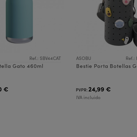
Ref.: SBV44CAT
ASOBU
Ref.
tella Gato 460ml
Bestie Porta Botellas G
0 €
24,99 €
PVPR:
IVA incluido