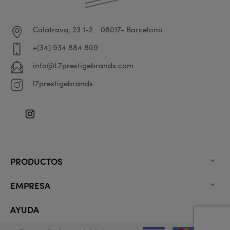
Calatrava, 23 1-2
08017- Barcelona
+(34) 934 884 809
info@L7prestigebrands.com
l7prestigebrands
Instagram
PRODUCTOS

EMPRESA

AYUDA
