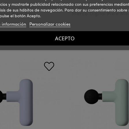
icios y mostrarle publicidad relacionada con sus preferencias mediant
Ref.: PIXIEBLUE
BULLBOAT
Re
isis de sus hábitos de navegación. Para dar su consentimiento sobre 
ital Pixie Azul
Marco Digital Pixie Me
pulse el botón Acepto.
 información
Personalizar cookies
0 €
99,00 €
PVPR:
ACEPTO
IVA incluido