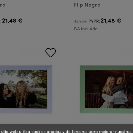
ro
Flip Negro
21,48 €
21,48 €
:
42.95€
PVPR:
IVA incluido
 sitio web utiliza cookies propias y de terceros para mejorar nuestros