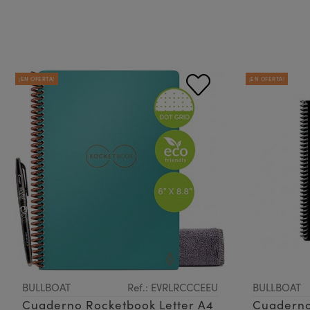
¡EN OFERTA!
¡EN OFERTA!
BULLBOAT
Ref.: EVRLRCCCEEU
BULLBOAT
Cuaderno Rocketbook Letter A4
Cuaderno