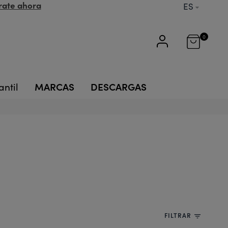
rate ahora
ES
0
MARCAS
DESCARGAS
antil
FILTRAR
filter_list