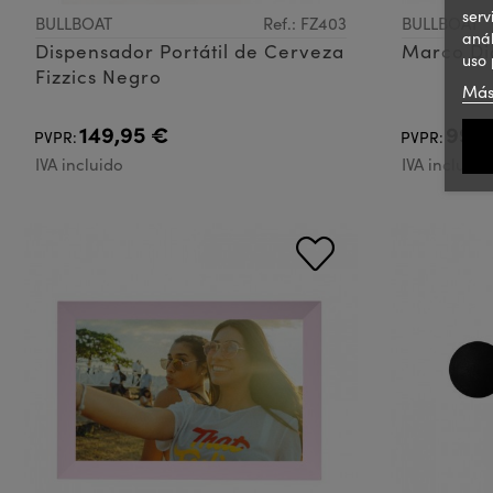
serv
BULLBOAT
Ref.: FZ403
BULLBOAT
anál
Dispensador Portátil de Cerveza
Marco Dig
uso 
Fizzics Negro
Más
149,95 €
99,0
PVPR:
PVPR:
IVA incluido
IVA incluido