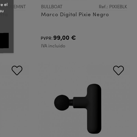
e el
f.: PIXIEMNT
BULLBOAT
Ref.: PIXIEBLK
su
nta
Marco Digital Pixie Negro
99,00 €
PVPR:
IVA incluido